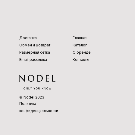
из
Cor
a
шел
al
Gre
ка с
y
вы
Доставка
Главная
шив
Обмен и Возврат
Каталог
кой
Размерная сетка
О бренде
Email рассылка
Контакты
© Nodel 2023
Политика
конфиденциальности