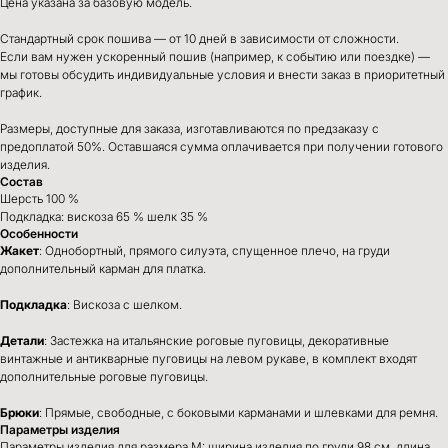
Цена указана за базовую модель.
Стандартный срок пошива — от 10 дней в зависимости от сложности.
Если вам нужен ускоренный пошив (например, к событию или поездке) —
мы готовы обсудить индивидуальные условия и внести заказ в приоритетный
график.
Размеры, доступные для заказа, изготавливаются по предзаказу с
предоплатой 50%. Оставшаяся сумма оплачивается при получении готового
изделия.
Состав
Шерсть 100 %
Подкладка: вискоза 65 % шелк 35 %
Особенности
Жакет
: Однобортный, прямого силуэта, спущенное плечо, на груди
дополнительный карман для платка.
Подкладка
: Вискоза с шелком.
Детали
: Застежка на итальянские роговые пуговицы, декоративные
винтажные и антикварные пуговицы на левом рукаве, в комплект входят
дополнительные роговые пуговицы.
Брюки
: Прямые, свободные, с боковыми карманами и шлевками для ремня.
Параметры изделия
Параметры изделия для размера M: ширина изделия по груди 98 см, длина