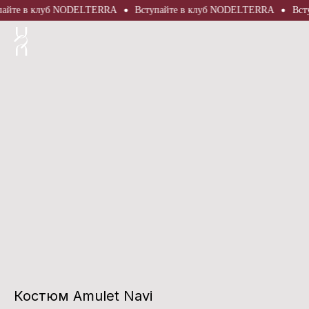
те в клуб NODELTERRA
Вступайте в клуб NODELTERRA
Вступа
Костюм Amulet Navi