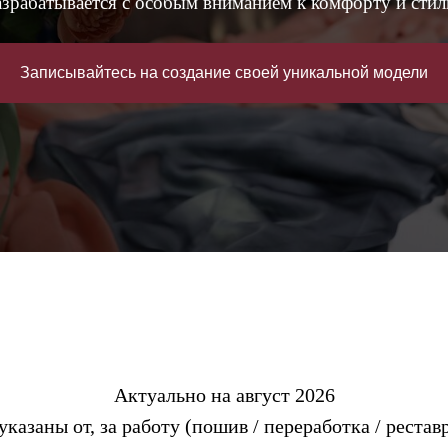
шки
азрабатывается с особым вниманием к комфорту и стил
и корсеты
я
Записывайтесь на создание своей уникальной модели
суары
ба
зделия
Актуально на
август 2026
казаны от, за работу (пошив / переработка / рестав