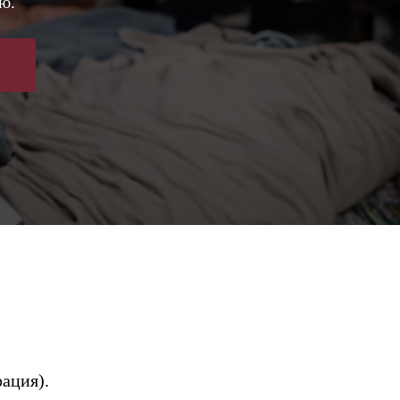
ю.
рация).