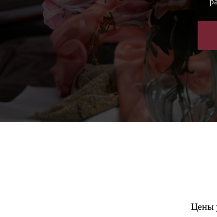
Руба
р
Топы 
Плать
Аксес
Свадь
Все и
Цены у