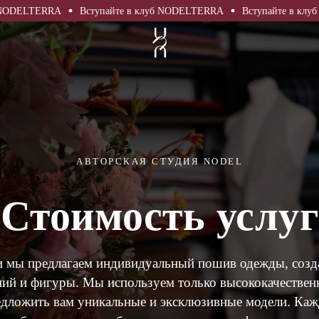
DELTERRA
Вступайте в клуб NODELTERRA
Вступайте в клуб N
нки
 & кастомизация
яя одежда
ость услуг
нки
и
о
АВТОРСКАЯ СТУДИЯ NODEL
юмы
ты
Стоимость услуг
ты
и мы предлагаем индивидуальный пошив одежды, созд
и
ий и фигуры. Мы используем только высококачествен
дложить вам уникальные и эксклюзивные модели. Каж