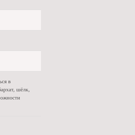
ься в
бархат, шёлк,
ложности