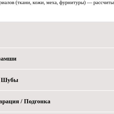
иалов (ткани, кожи, меха, фурнитуры) — рассчиты
 замши
 / Шубы
аврация / Подгонка