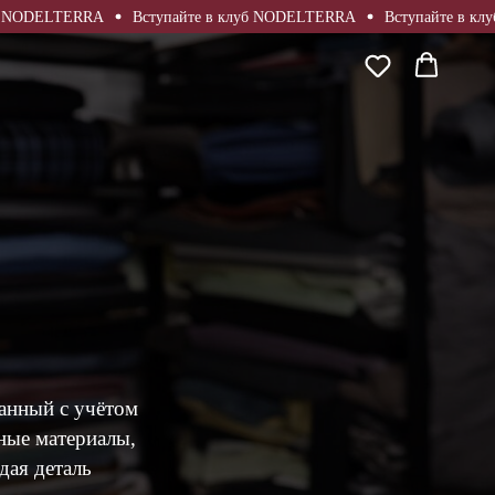
ODELTERRA
Вступайте в клуб NODELTERRA
Вступайте в клуб 
анный с учётом
ные материалы,
дая деталь