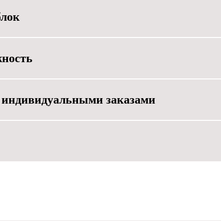
блок
жность
с индивидуальными заказами